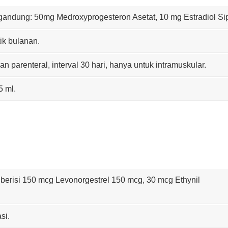
gandung: 50mg Medroxyprogesteron Asetat, 10 mg Estradiol Sip
ik bulanan.
n parenteral, interval 30 hari, hanya untuk intramuskular.
5 ml.
la berisi 150 mcg Levonorgestrel 150 mcg, 30 mcg Ethynil
si.